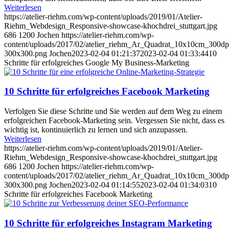
Weiterlesen
https://atelier-riehm.com/wp-content/uploads/2019/01/Atelier-
Riehm_Webdesign_Responsive-showcase-khochdrei_stuttgart.jpg
686
1200
Jochen
https://atelier-riehm.com/wp-
content/uploads/2017/02/atelier_riehm_Ar_Quadrat_10x10cm_300dp
300x300.png
Jochen
2023-02-04 01:21:37
2023-02-04 01:33:44
10
Schritte für erfolgreiches Google My Business-Marketing
10 Schritte für erfolgreiches Facebook Marketing
Verfolgen Sie diese Schritte und Sie werden auf dem Weg zu einem
erfolgreichen Facebook-Marketing sein. Vergessen Sie nicht, dass es
wichtig ist, kontinuierlich zu lernen und sich anzupassen.
Weiterlesen
https://atelier-riehm.com/wp-content/uploads/2019/01/Atelier-
Riehm_Webdesign_Responsive-showcase-khochdrei_stuttgart.jpg
686
1200
Jochen
https://atelier-riehm.com/wp-
content/uploads/2017/02/atelier_riehm_Ar_Quadrat_10x10cm_300dp
300x300.png
Jochen
2023-02-04 01:14:55
2023-02-04 01:34:03
10
Schritte für erfolgreiches Facebook Marketing
10 Schritte für erfolgreiches Instagram Marketing