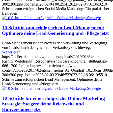
300x300.png
Jochen
2023-02-04 00:25:41
2023-02-04 01:36:32
10
Schritte zum erfolgreichen Social Media Marketing: Ein praktischer
Leitfaden
10 Schritte zum erfolgreichen Lead-Management:
Optimiere deine Lead-Generierung und -Pflege jetzt
Lead-Management ist der Prozess der Verwaltung und Verfolgung
von Leads durch den gesamten Verkaufszyklus hinweg.
Weiterlesen
https://atelier-riehm.com/wp-content/uploads/2019/01/Atelier-
Riehm_Webdesign_Responsive-showcase-khochdrei_stuttgart.jpg
686
1200
Jochen
https://atelier-riehm.com/wp-
content/uploads/2017/02/atelier_riehm_Ar_Quadrat_10x10cm_300dp
300x300.png
Jochen
2023-02-03 23:46:53
2023-02-16 06:10:55
10
Schritte zum erfolgreichen Lead-Management: Optimiere deine
Lead-Generierung und -Pflege jetzt
10 Schritte für eine erfolgreiche Online-Marketing-
Strategie: Steigere deine Reichweite und
Konversionen jetzt