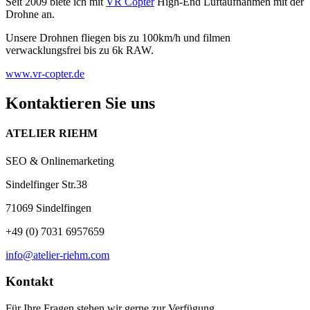
Seit 2009 biete ich mit
VR Copter
High-End Luftaufnahmen mit der
Drohne an.
Unsere Drohnen fliegen bis zu 100km/h und filmen
verwacklungsfrei bis zu 6k RAW.
www.vr-copter.de
Kontaktieren Sie uns
ATELIER RIEHM
SEO & Onlinemarketing
Sindelfinger Str.38
71069 Sindelfingen
+49 (0) 7031 6957659
info@atelier-riehm.com
Kontakt
Für Ihre Fragen stehen wir gerne zur Verfügung.