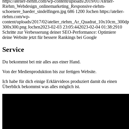
https://atelier-riehm.com/wp-content/uploads/2019/01/Atelier-
Riehm_Webdesign_onlinemarketing_Responsive-riehm-
schoenere_baeder_sindelfingen.jpg
686
1200
Jochen
https://atelier-
riehm.com/wp-
content/uploads/2017/02/atelier_riehm_Ar_Quadrat_10x10cm_300dp
300x300.png
Jochen
2023-02-03 23:05:44
2023-02-04 01:38:29
10
Schritte zur Verbesserung deiner SEO-Performance: Optimiere
deine Website jetzt für bessere Rankings bei Google
Service
Du bekommst bei mir alles aus einer Hand.
Von der Medienproduktion bis zur fertigen Website.
Ich habe für dich einige Erklärvideos produziert damit du einen
Überblick bekommst was alles möglich ist.