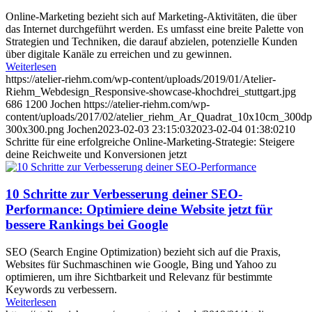
Online-Marketing bezieht sich auf Marketing-Aktivitäten, die über
das Internet durchgeführt werden. Es umfasst eine breite Palette von
Strategien und Techniken, die darauf abzielen, potenzielle Kunden
über digitale Kanäle zu erreichen und zu gewinnen.
Weiterlesen
https://atelier-riehm.com/wp-content/uploads/2019/01/Atelier-
Riehm_Webdesign_Responsive-showcase-khochdrei_stuttgart.jpg
686
1200
Jochen
https://atelier-riehm.com/wp-
content/uploads/2017/02/atelier_riehm_Ar_Quadrat_10x10cm_300dp
300x300.png
Jochen
2023-02-03 23:15:03
2023-02-04 01:38:02
10
Schritte für eine erfolgreiche Online-Marketing-Strategie: Steigere
deine Reichweite und Konversionen jetzt
10 Schritte zur Verbesserung deiner SEO-
Performance: Optimiere deine Website jetzt für
bessere Rankings bei Google
SEO (Search Engine Optimization) bezieht sich auf die Praxis,
Websites für Suchmaschinen wie Google, Bing und Yahoo zu
optimieren, um ihre Sichtbarkeit und Relevanz für bestimmte
Keywords zu verbessern.
Weiterlesen