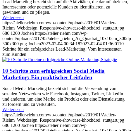
Lead Marketing bezieht sich auf die Aktivitäten, die darauf abzielen,
Interessenten oder potenzielle Kunden zu identifizieren, zu
gewinnen und zu pflegen.
Weiterlesen
https://atelier-riehm.com/wp-content/uploads/2019/01/Atelier-
Riehm_Webdesign_Responsive-showcase-khochdrei_stuttgart.jpg
686
1200
Jochen
https://atelier-riehm.com/wp-
content/uploads/2017/02/atelier_riehm_Ar_Quadrat_10x10cm_300dp
300x300.png
Jochen
2023-02-04 00:34:18
2023-02-04 01:36:01
10
Schritte für ein erfolgreiches Lead-Marketing: Vom Interessenten
zum Kunden
10 Schritte zum erfolgreichen Social Media
Marketing: Ein praktischer Leitfaden
Social Media Marketing bezieht sich auf die Verwendung von
sozialen Netzwerken wie Facebook, Instagram, Twitter, LinkedIn
und anderen, um eine Marke, ein Produkt oder eine Dienstleistung
zu fördern und zu verkaufen.
Weiterlesen
https://atelier-riehm.com/wp-content/uploads/2019/01/Atelier-
Riehm_Webdesign_Responsive-showcase-khochdrei_stuttgart.jpg
686
1200
Jochen
https://atelier-riehm.com/wp-
content/uploads/2017/02/atelier_riehm_Ar_Quadrat_10x10cm_300dp